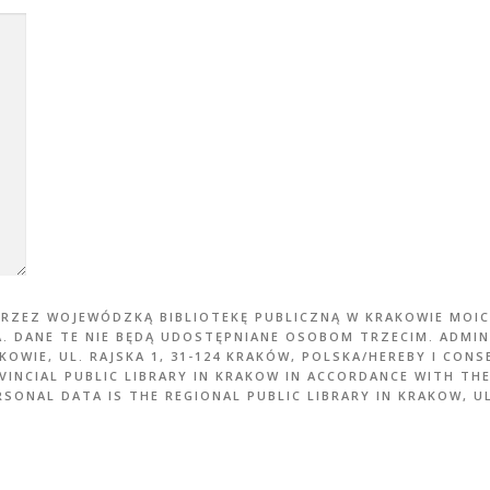
PRZEZ WOJEWÓDZKĄ BIBLIOTEKĘ PUBLICZNĄ W KRAKOWIE MO
A. DANE TE NIE BĘDĄ UDOSTĘPNIANE OSOBOM TRZECIM. ADM
OWIE, UL. RAJSKA 1, 31-124 KRAKÓW, POLSKA/HEREBY I CON
VINCIAL PUBLIC LIBRARY IN KRAKOW IN ACCORDANCE WITH THE
SONAL DATA IS THE REGIONAL PUBLIC LIBRARY IN KRAKOW, UL