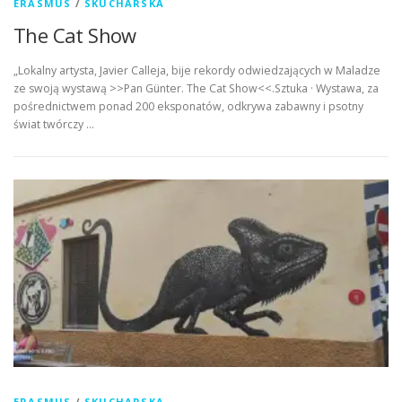
ERASMUS
/
SKUCHARSKA
The Cat Show
„Lokalny artysta, Javier Calleja, bije rekordy odwiedzających w Maladze
ze swoją wystawą >>Pan Günter. The Cat Show<<.Sztuka · Wystawa, za
pośrednictwem ponad 200 eksponatów, odkrywa zabawny i psotny
świat twórczy …
ERASMUS
/
SKUCHARSKA