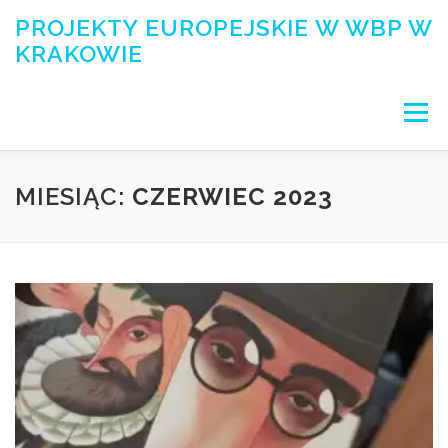
Przejdź
PROJEKTY EUROPEJSKIE W WBP W
do
KRAKOWIE
treści
Menu
PROJEKTY
O BIBLIOTECE/ABOUT US
MIESIĄC:
CZERWIEC 2023
WSPÓŁPRACA
LUDZIE
MATERIAŁY
GALERIA
KONTAKT