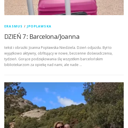
ERASMUS
/
JPOPLAWSKA
DZIEŃ 7: Barcelona/Joanna
tekst i obrazki: Joanna Popławska Niedziela. Dzień odjazdu. Był to
wyjątkowo aktywny, obfitujący w nowe, bezcenne doświadczenia,
tydzień. Gorące podziękowania ślę wszystkim barcelońskim
bibliotekarzom za opiekę nad nami, ale nade …