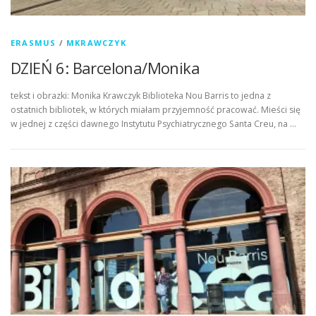
ERASMUS
/
MKRAWCZYK
DZIEŃ 6: Barcelona/Monika
tekst i obrazki: Monika Krawczyk Biblioteka Nou Barris to jedna z
ostatnich bibliotek, w których miałam przyjemność pracować. Mieści się
w jednej z części dawnego Instytutu Psychiatrycznego Santa Creu, na …