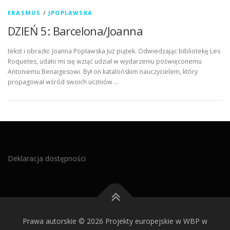
ERASMUS
/
JPOPLAWSKA
DZIEŃ 5: Barcelona/Joanna
tekst i obrazki: Joanna Popławska Już piątek. Odwiedzając bibliotekę Les
Roquetes, udało mi się wziąć udział w wydarzeniu poświęconemu
Antoniemu Benaigesowi. Był on katalońskim nauczycielem, który
propagował wśród swoich uczniów …
Deklaracja dostępności
Prawa autorskie © 2026 Projekty europejskie w WBP w