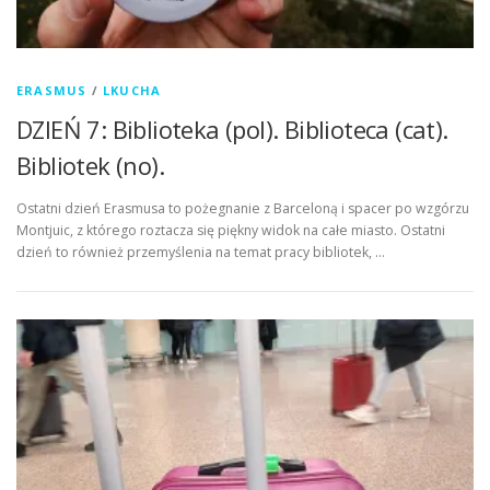
ERASMUS
/
LKUCHA
DZIEŃ 7: Biblioteka (pol). Biblioteca (cat).
Bibliotek (no).
Ostatni dzień Erasmusa to pożegnanie z Barceloną i spacer po wzgórzu
Montjuic, z którego roztacza się piękny widok na całe miasto. Ostatni
dzień to również przemyślenia na temat pracy bibliotek, …