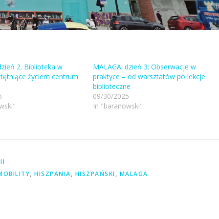
ień 2. Biblioteka w
MALAGA: dzień 3: Obserwacje w
tętniące życiem centrum
praktyce – od warsztatów po lekcje
biblioteczne
5
09/30/2025
wski"
In "baranowski"
II
MOBILITY
,
HISZPANIA
,
HISZPAŃSKI
,
MALAGA