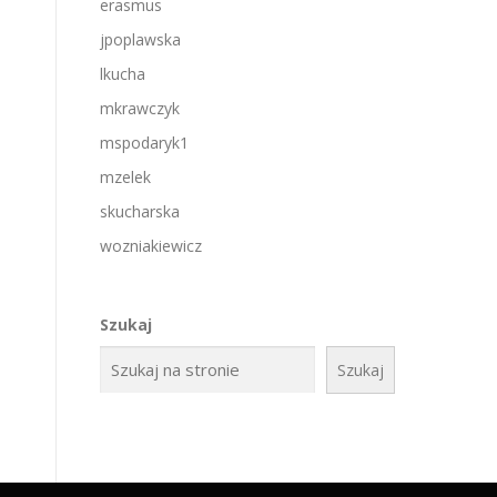
erasmus
jpoplawska
lkucha
mkrawczyk
mspodaryk1
mzelek
skucharska
wozniakiewicz
Szukaj
Szukaj