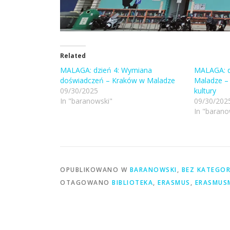
Related
MALAGA: dzień 4: Wymiana
MALAGA: dz
doświadczeń – Kraków w Maladze
Maladze – 
09/30/2025
kultury
In "baranowski"
09/30/202
In "barano
OPUBLIKOWANO W
BARANOWSKI
,
BEZ KATEGOR
OTAGOWANO
BIBLIOTEKA
,
ERASMUS
,
ERASMUS