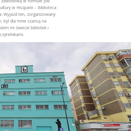
ć zawodową w formule job
tury w Hiszpanii – Biblioteca
ga. Wyjazd ten, zorganizowany
, był dla mnie szansą na
skim mi świecie bibliotek i
czytelnikami.