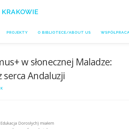
 KRAKOWIE
PROJEKTY
O BIBLIOTECE/ABOUT US
WSPÓŁPRAC
mus+ w słonecznej Maladze:
z serca Andaluzji
YK
 Edukacja Dorosłych) miałem