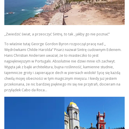
„Zwiedzić świat, a przeoczyć Sintrę, to tak , jakby go nie poznać”
To właśnie tutaj George Gordon Byron rozpoczął pracę nad „
Wędrówkami Childe Harolda” Pisarz nazwał Sintrę cudownym Edenem.
Hans Christian Andersen uważał, że to miasteczko to jest
najpiękniejszym w Portugalii. Absolutnie nie dziwi mnie ich zachwyt.
Wyjęta jak z bajki architektura, bujna roślinność, kamienne studnie,
tajemnicze groty i zapierające dech w piersiach widoki! Sycę się każdą
chwilą mojej obecności w tym magicznym miejscu. I kiedy juz jestem
przekonana, że nic bardziej pięknego mi się nie przytrafi, docieram na
przylądek Cabo da Roca…