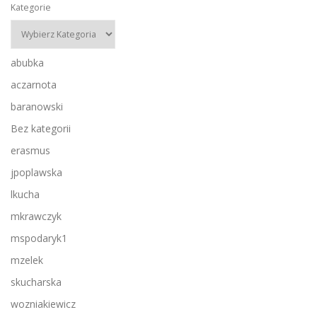
Kategorie
abubka
aczarnota
baranowski
Bez kategorii
erasmus
jpoplawska
lkucha
mkrawczyk
mspodaryk1
mzelek
skucharska
wozniakiewicz