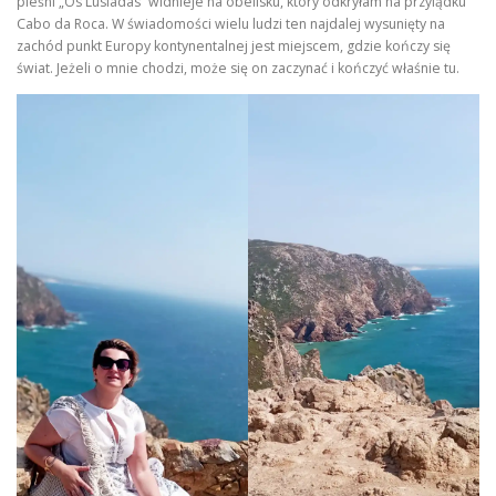
pieśni „Os Lusiadas” widnieje na obelisku, który odkryłam na przylądku
Cabo da Roca. W świadomości wielu ludzi ten najdalej wysunięty na
zachód punkt Europy kontynentalnej jest miejscem, gdzie kończy się
świat. Jeżeli o mnie chodzi, może się on zaczynać i kończyć właśnie tu.