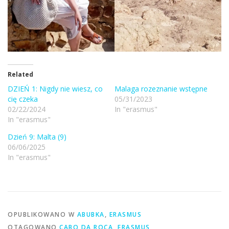
Related
DZIEŃ 1: Nigdy nie wiesz, co
Malaga rozeznanie wstępne
cię czeka
05/31/2023
02/22/2024
In "erasmus"
In "erasmus"
Dzień 9: Malta (9)
06/06/2025
In "erasmus"
OPUBLIKOWANO W
ABUBKA
,
ERASMUS
OTAGOWANO
CABO DA ROCA
,
ERASMUS
,