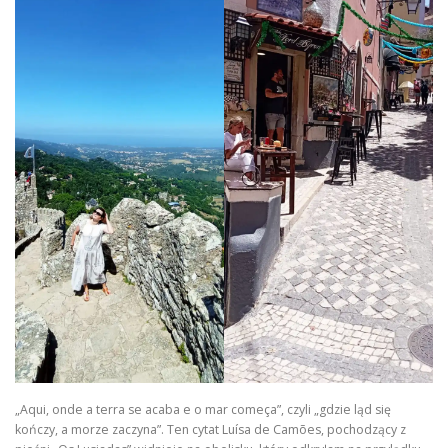
„Aqui, onde a terra se acaba e o mar começa”, czyli „gdzie ląd się
kończy, a morze zaczyna”. Ten cytat Luísa de Camões, pochodzący z