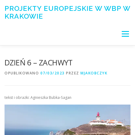
Przejdź
PROJEKTY EUROPEJSKIE W WBP W
do
KRAKOWIE
treści
Menu
PROJEKTY
O BIBLIOTECE/ABOUT US
DZIEŃ 6 – ZACHWYT
OPUBLIKOWANO
07/03/2023
PRZEZ
MJAKOBCZYK
WSPÓŁPRACA
LUDZIE
MATERIAŁY
tekst i obrazki: Agnieszka Bubka-Sagan
GALERIA
KONTAKT