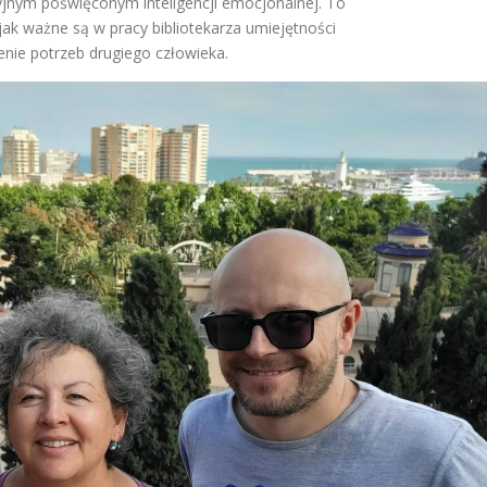
jnym poświęconym inteligencji emocjonalnej. To
jak ważne są w pracy bibliotekarza umiejętności
enie potrzeb drugiego człowieka.