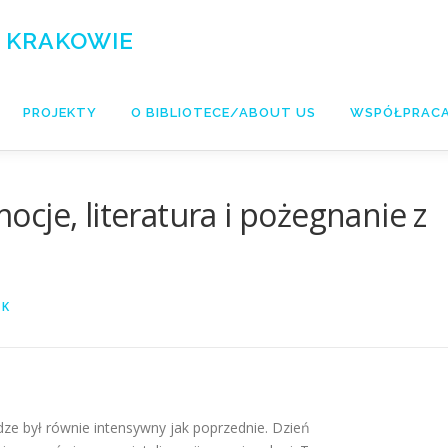
 KRAKOWIE
PROJEKTY
O BIBLIOTECE/ABOUT US
WSPÓŁPRAC
cje, literatura i pożegnanie z
YK
dze był równie intensywny jak poprzednie. Dzień