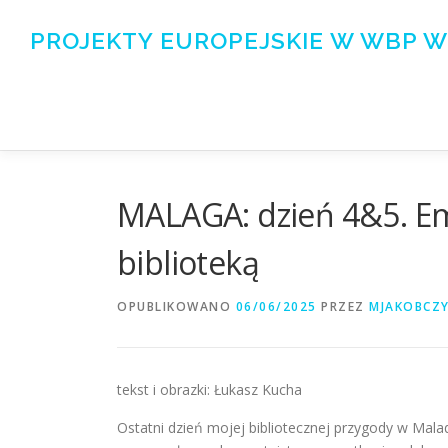
Przejdź
do
PROJEKTY EUROPEJSKIE W WBP W
treści
MALAGA: dzień 4&5. Emo
biblioteką
OPUBLIKOWANO
06/06/2025
PRZEZ
MJAKOBCZ
tekst i obrazki: Łukasz Kucha
Ostatni dzień mojej bibliotecznej przygody w Mala