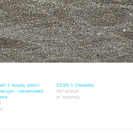
eń 3. Książki, dzieci i
DZIEŃ 5: Chinateka
wczyni – niesamowite
06/14/2024
enia
In "erasmus"
5
s"