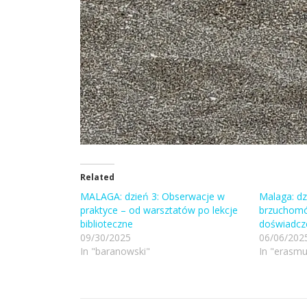
Related
MALAGA: dzień 3: Obserwacje w
Malaga: dzi
praktyce – od warsztatów po lekcje
brzuchomó
biblioteczne
doświadcz
09/30/2025
06/06/202
In "baranowski"
In "erasmu