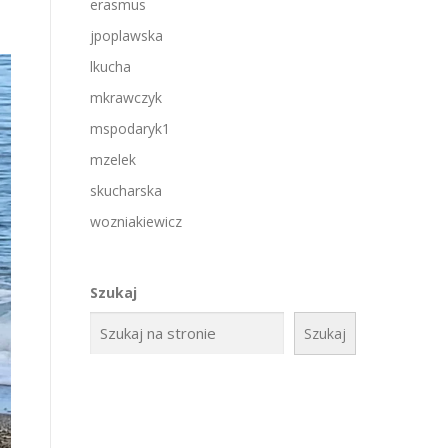
erasmus
jpoplawska
lkucha
mkrawczyk
mspodaryk1
mzelek
skucharska
wozniakiewicz
Szukaj
Szukaj