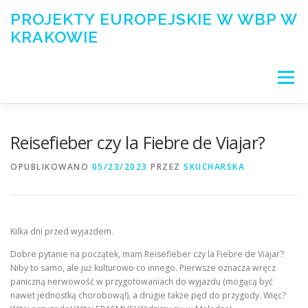
Przejdź
PROJEKTY EUROPEJSKIE W WBP W
do
KRAKOWIE
treści
Menu
PROJEKTY
O BIBLIOTECE/ABOUT US
Reisefieber czy la Fiebre de Viajar?
OPUBLIKOWANO
05/23/2023
PRZEZ
SKUCHARSKA
WSPÓŁPRACA
LUDZIE
MATERIAŁY
Kilka dni przed wyjazdem.
GALERIA
KONTAKT
Dobre pytanie na początek, mam Reisefieber czy la Fiebre de Viajar?
Niby to samo, ale już kulturowo co innego. Pierwsze oznacza wręcz
paniczną nerwowość w przygotowaniach do wyjazdu (mogącą być
nawet jednostką chorobową!), a drugie także pęd do przygody. Więc?