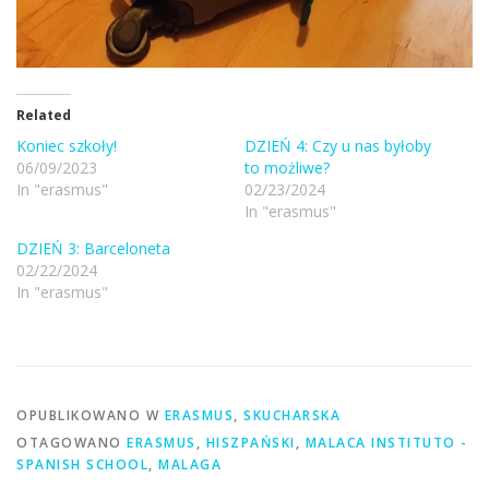
Related
Koniec szkoły!
DZIEŃ 4: Czy u nas byłoby
06/09/2023
to możliwe?
In "erasmus"
02/23/2024
In "erasmus"
DZIEŃ 3: Barceloneta
02/22/2024
In "erasmus"
OPUBLIKOWANO W
ERASMUS
,
SKUCHARSKA
OTAGOWANO
ERASMUS
,
HISZPAŃSKI
,
MALACA INSTITUTO -
SPANISH SCHOOL
,
MALAGA