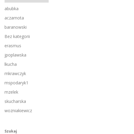
abubka
aczarnota
baranowski
Bez kategorii
erasmus
jpoplawska
lkucha
mkrawczyk
mspodaryk1
mzelek
skucharska
wozniakiewicz
Szukaj